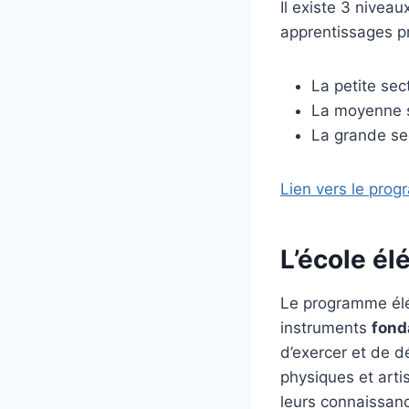
Il existe 3 niveau
apprentissages p
La petite sec
La moyenne s
La grande se
Lien vers le pro
L’école él
Le programme élém
instruments
fond
d’exercer et de d
physiques et arti
leurs connaissanc