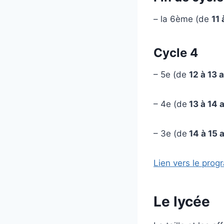
– la 6ème (de
11 
Cycle 4
– 5e (de
12 à 13 
– 4e (de
13 à 14 
– 3e (de
14 à 15 
Lien vers le pro
Le lycée