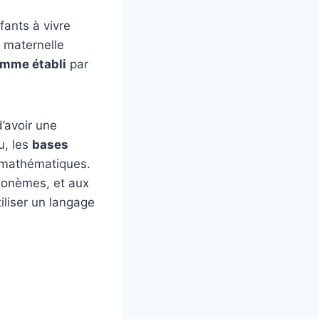
ants à vivre
a maternelle
mme établi
par
d’avoir une
u, les
bases
es mathématiques.
phonèmes, et aux
iliser un langage