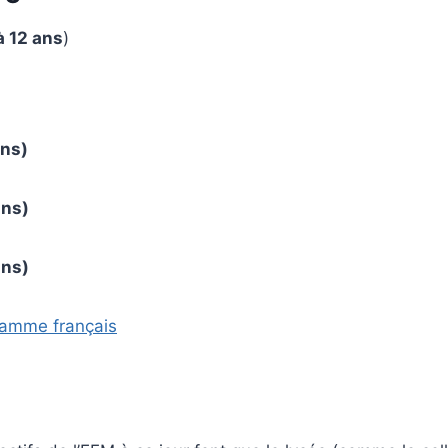
à 12 ans
)
ans)
ans)
ans)
gramme français