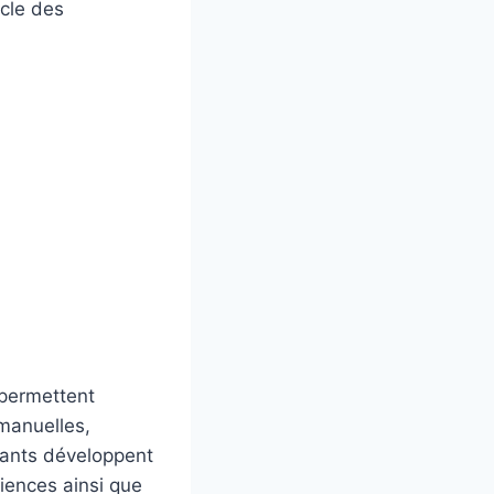
ycle des
 permettent
 manuelles,
nfants développent
iences ainsi que